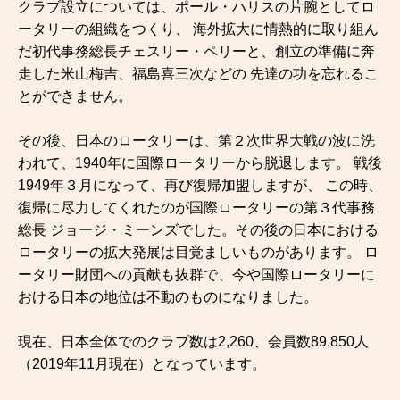
クラブ設立については、ポール・ハリスの片腕としてロ
ータリーの組織をつくり、 海外拡大に情熱的に取り組ん
だ初代事務総長チェスリー・ペリーと、創立の準備に奔
走した米山梅吉、福島喜三次などの 先達の功を忘れるこ
とができません。
その後、日本のロータリーは、第２次世界大戦の波に洗
われて、1940年に国際ロータリーから脱退します。 戦後
1949年３月になって、再び復帰加盟しますが、 この時、
復帰に尽力してくれたのが国際ロータリーの第３代事務
総長 ジョージ・ミーンズでした。その後の日本における
ロータリーの拡大発展は目覚ましいものがあります。 ロ
ータリー財団への貢献も抜群で、今や国際ロータリーに
おける日本の地位は不動のものになりました。
現在、日本全体でのクラブ数は2,260、会員数89,850人
（2019年11月現在）となっています。