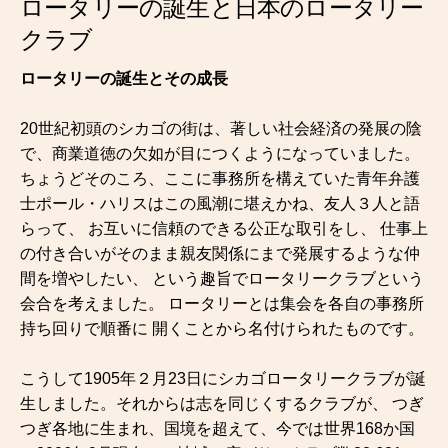
ロータリーの誕生と日本のロータリー
クラブ
ロータリーの誕生とその成長
20世紀初頭のシカゴの街は、著しい社会経済の発展の陰
で、商業道徳の欠如が目につくようになっていました。
ちょうどそのころ、ここに事務所を構えていた青年弁護
士ポール・ハリスはこの風潮に堪えかね、友人３人と語
らって、 お互いに信頼のできる公正な取引をし、 仕事上
の付き合いがそのまま親友関係にまで発展するような仲
間を増やしたい、 という趣旨でロータリークラブという
会合を考えました。 ロータリーとは集会を各自の事務所
持ち回りで順番に 開くことから名付けられたものです。
こうして1905年２月23日にシカゴロータリークラブが誕
生しました。それからは志を同じくするクラブが、 つぎ
つぎ各地に生まれ、国境を超えて、今では世界168か国